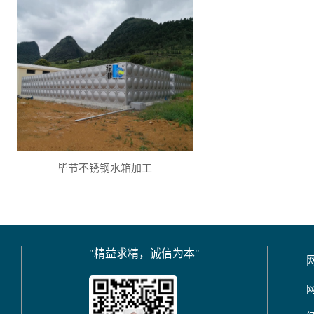
毕节不锈钢水箱加工
"精益求精，诚信为本"