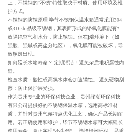
上，不锈钢的“不锈”特性取决于材质、使用环境及维
护方式。
不锈钢的防锈原理
毕节不锈钢保温水箱
通常采用304
或316shi品级不锈钢，其表面形成的铬氧化膜能有*
效隔绝空气和水分，防止锈蚀。但在j端环境下（如
强酸、强碱或高盐分地区），氧化膜可能被破坏，导
致锈斑出现。
如何延长水箱寿命？ 定期清洁：避免杂质堆积腐蚀内
壁。
检查水质：酸性或高氯水体会加速锈蚀。 避免硬物刮
擦：防止保护层受损。
作为贵州专*业的环保科技企业，贵州绿潮环保科技
有限公司提供好的不锈钢保温水箱，选用高标准材
质，并针对贵州气候特点优化工艺，确保产品长期耐
用。若正确使用和维护，
毕节不锈钢水箱
可大幅延长
使用寿命，真正实现“不生锈”。 选择绿潮环保，品质